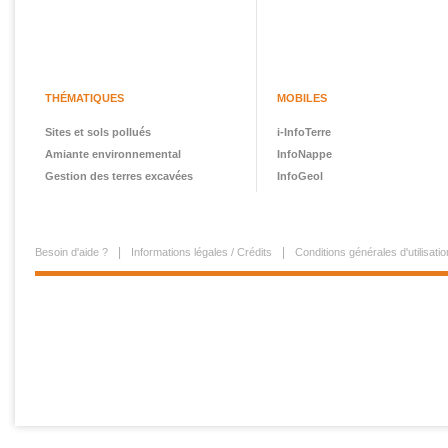
THÉMATIQUES
MOBILES
Sites et sols pollués
i-InfoTerre
Amiante environnemental
InfoNappe
Gestion des terres excavées
InfoGeol
Besoin d'aide ?
Informations légales / Crédits
Conditions générales d'utilisatio