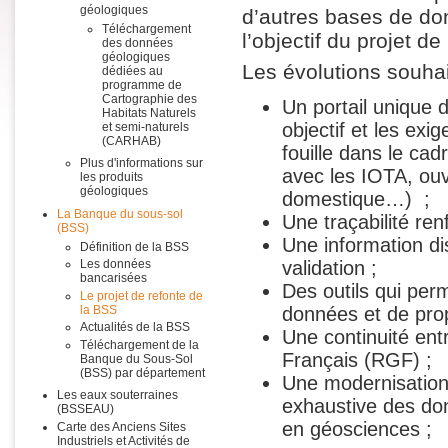
géologiques
d’autres bases de don
Téléchargement
l’objectif du projet 
des données
géologiques
Les évolutions souhai
dédiées au
programme de
Cartographie des
Un portail unique 
Habitats Naturels
objectif et les ex
et semi-naturels
(CARHAB)
fouille dans le cad
Plus d'informations sur
avec les IOTA, ouv
les produits
géologiques
domestique…) ;
La Banque du sous-sol
Une traçabilité re
(BSS)
Une information di
Définition de la BSS
validation ;
Les données
bancarisées
Des outils qui per
Le projet de refonte de
la BSS
données et de prop
Actualités de la BSS
Une continuité ent
Téléchargement de la
Français (RGF) ;
Banque du Sous-Sol
(BSS) par département
Une modernisation 
Les eaux souterraines
exhaustive des don
(BSSEAU)
en géosciences ;
Carte des Anciens Sites
Industriels et Activités de