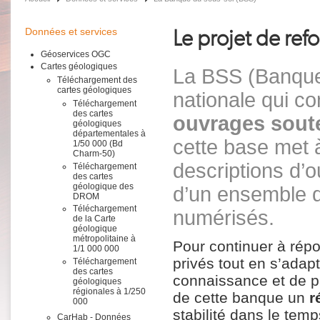
Le projet de ref
Données et services
Géoservices OGC
Cartes géologiques
La BSS (Banque
Téléchargement des
cartes géologiques
nationale qui c
Téléchargement
des cartes
ouvrages souter
géologiques
départementales à
cette base met à
1/50 000 (Bd
Charm-50)
descriptions d
Téléchargement
des cartes
géologique des
d’un ensemble d
DROM
Téléchargement
numérisés.
de la Carte
géologique
métropolitaine à
Pour continuer à répo
1/1 000 000
privés tout en s’adap
Téléchargement
des cartes
connaissance et de pa
géologiques
régionales à 1/250
de cette banque un
r
000
stabilité dans le tem
CarHab - Données