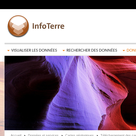
Aller au contenu principal
VISUALISER LES DONNÉES
RECHERCHER DES DONNÉES
DONN
Accueil
Données et services
Cartes géologiques
Téléchargement des car