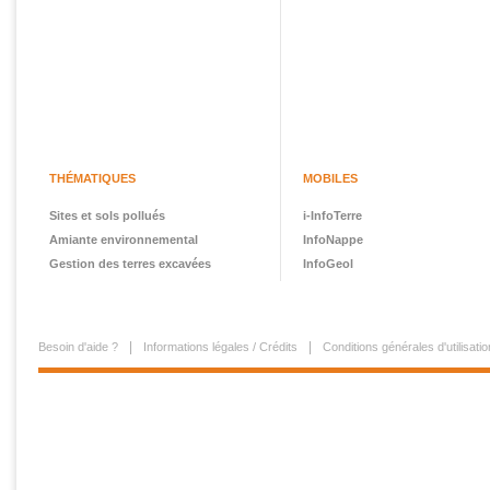
THÉMATIQUES
MOBILES
Sites et sols pollués
i-InfoTerre
Amiante environnemental
InfoNappe
Gestion des terres excavées
InfoGeol
Besoin d'aide ?
Informations légales / Crédits
Conditions générales d'utilisatio