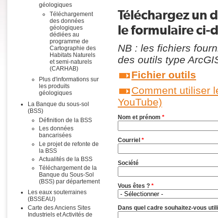
géologiques
Téléchargez un 
Téléchargement
des données
le formulaire ci-
géologiques
dédiées au
programme de
NB : les fichiers four
Cartographie des
Habitats Naturels
des outils type ArcGI
et semi-naturels
(CARHAB)
Fichier outils
Plus d'informations sur
les produits
Comment utiliser l
géologiques
YouTube)
La Banque du sous-sol
(BSS)
Nom et prénom
*
Définition de la BSS
Les données
bancarisées
Courriel
*
Le projet de refonte de
la BSS
Actualités de la BSS
Société
Téléchargement de la
Banque du Sous-Sol
(BSS) par département
Vous êtes ?
*
Les eaux souterraines
(BSSEAU)
Dans quel cadre souhaitez-vous util
Carte des Anciens Sites
Industriels et Activités de