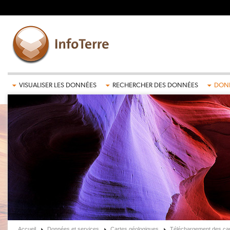
Aller au contenu principal
VISUALISER LES DONNÉES
RECHERCHER DES DONNÉES
DONN
Accueil
Données et services
Cartes géologiques
Téléchargement des car