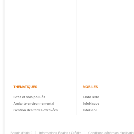
THÉMATIQUES
MOBILES
Sites et sols pollués
i-InfoTerre
Amiante environnemental
InfoNappe
Gestion des terres excavées
InfoGeol
Besoin d'aide ?
Informations légales / Crédits
Conditions générales d'utilisatio