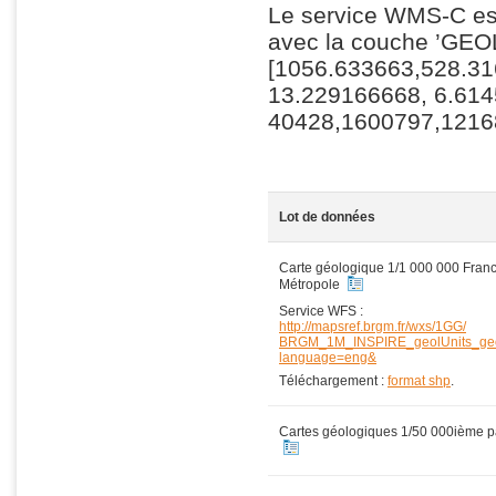
Le service WMS-C es
avec la couche ’GEOL
[1056.633663,528.3
13.229166668, 6.6145
40428,1600797,1216
Lot de données
Carte géologique 1/1 000 000 Fran
Métropole
Service WFS :
http://mapsref.brgm.fr/wxs/1GG/
BRGM_1M_INSPIRE_geolUnits_geo
language=eng&
Téléchargement :
format shp
.
Cartes géologiques 1/50 000ième 