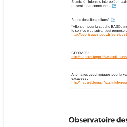
Sismicité - Intensité interpolée ma
ressentie par communes
Bases des sites pollués*
*Attention pour la couche BASOL mer
le service web suivant qui propose 
http://georisques.gouv.fr/services
GEOBAPA :
http://mapsref.brgm.fr/wxs/soil_site/s
Anomalies géochimiques pour la valo
excavées :
http://mapsref.brgm.fr/wxs/infoter
Observatoire des