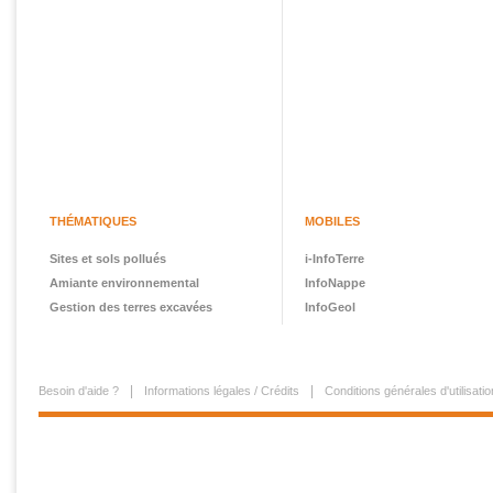
THÉMATIQUES
MOBILES
Sites et sols pollués
i-InfoTerre
Amiante environnemental
InfoNappe
Gestion des terres excavées
InfoGeol
Besoin d'aide ?
Informations légales / Crédits
Conditions générales d'utilisatio