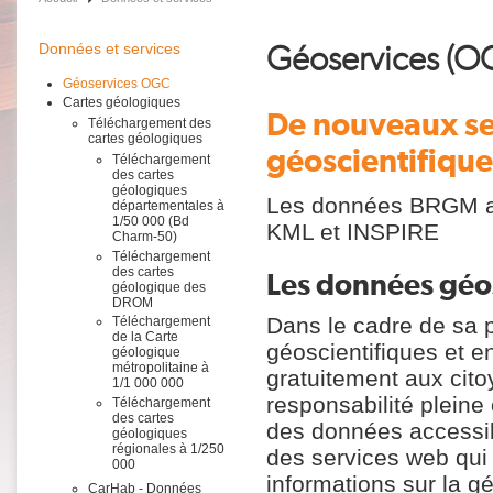
Géoservices (O
Données et services
Géoservices OGC
Cartes géologiques
De nouveaux se
Téléchargement des
cartes géologiques
géoscientifiqu
Téléchargement
des cartes
géologiques
Les données BRGM ac
départementales à
1/50 000 (Bd
KML et INSPIRE
Charm-50)
Téléchargement
des cartes
Les données géos
géologique des
DROM
Dans le cadre de sa p
Téléchargement
de la Carte
géoscientifiques et 
géologique
métropolitaine à
gratuitement aux cito
1/1 000 000
responsabilité pleine
Téléchargement
des cartes
des données accessible
géologiques
régionales à 1/250
des services web qui 
000
informations sur la gé
CarHab - Données