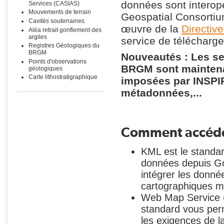
données sont interop
Services (CASIAS)
Mouvements de terrain
Geospatial Consortiu
Cavités souterraines
œuvre de la
Directive
Aléa retrait gonflement des
argiles
service de télécharg
Registres Géologiques du
BRGM
Nouveautés : Les se
Points d'observations
BRGM sont maintena
géologiques
Carte lithostratigraphique
imposées par INSPIR
métadonnées,...
Comment accéder
KML est le standar
données depuis Go
intégrer les donné
cartographiques mé
Web Map Service (
standard vous perm
les exigences de l