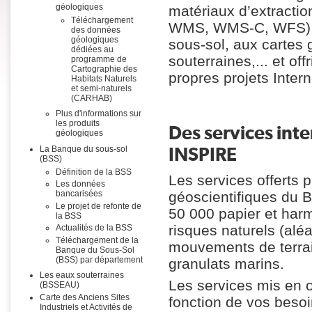
géologiques
matériaux d’extracti
Téléchargement
WMS, WMS-C, WFS), c
des données
géologiques
sous-sol, aux cartes
dédiées au
souterraines,... et of
programme de
Cartographie des
propres projets Intern
Habitats Naturels
et semi-naturels
(CARHAB)
Plus d'informations sur
les produits
Des services int
géologiques
INSPIRE
La Banque du sous-sol
(BSS)
Définition de la BSS
Les services offerts
Les données
bancarisées
géoscientifiques du 
Le projet de refonte de
50 000 papier et harm
la BSS
risques naturels (aléa
Actualités de la BSS
Téléchargement de la
mouvements de terrain
Banque du Sous-Sol
(BSS) par département
granulats marins.
Les eaux souterraines
Les services mis en 
(BSSEAU)
Carte des Anciens Sites
fonction de vos besoi
Industriels et Activités de