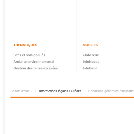
THÉMATIQUES
MOBILES
Sites et sols pollués
i-InfoTerre
Amiante environnemental
InfoNappe
Gestion des terres excavées
InfoGeol
Besoin d'aide ?
Informations légales / Crédits
Conditions générales d'utilisatio