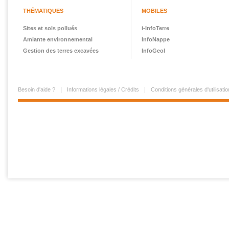
THÉMATIQUES
MOBILES
Sites et sols pollués
i-InfoTerre
Amiante environnemental
InfoNappe
Gestion des terres excavées
InfoGeol
Besoin d'aide ?
Informations légales / Crédits
Conditions générales d'utilisatio