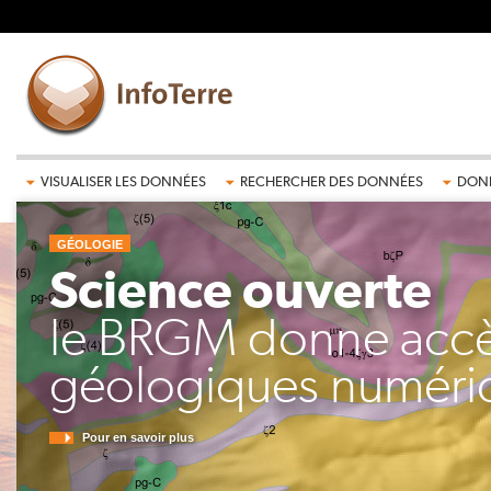
Aller au contenu principal
VISUALISER LES DONNÉES
RECHERCHER DES DONNÉES
DONN
GÉOLOGIE
Science ouverte
le BRGM donne accès
géologiques numéri
Pour en savoir plus