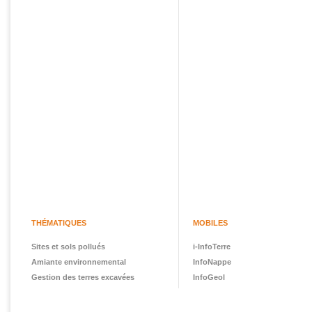
THÉMATIQUES
MOBILES
Sites et sols pollués
i-InfoTerre
Amiante environnemental
InfoNappe
Gestion des terres excavées
InfoGeol