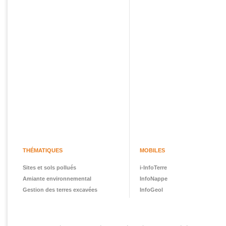
THÉMATIQUES
MOBILES
Sites et sols pollués
i-InfoTerre
Amiante environnemental
InfoNappe
Gestion des terres excavées
InfoGeol