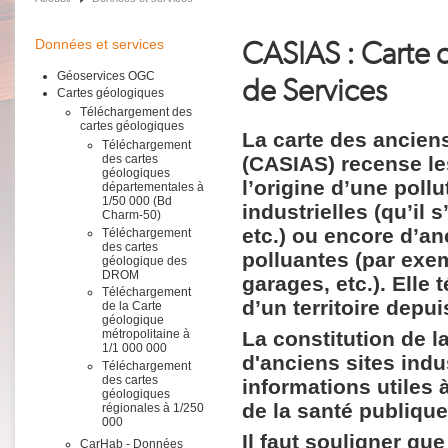
CASIAS : Carte d
Données et services
Géoservices OGC
de Services
Cartes géologiques
Téléchargement des
cartes géologiques
La carte des anciens
Téléchargement
(CASIAS) recense les
des cartes
géologiques
l’origine d’une pollu
départementales à
1/50 000 (Bd
industrielles (qu’il
Charm-50)
etc.) ou encore d’an
Téléchargement
des cartes
polluantes (par exem
géologique des
DROM
garages, etc.). Elle
Téléchargement
d’un territoire depui
de la Carte
géologique
La constitution de l
métropolitaine à
1/1 000 000
d'anciens sites indus
Téléchargement
des cartes
informations utiles à
géologiques
de la santé publique
régionales à 1/250
000
Il faut souligner qu
CarHab - Données