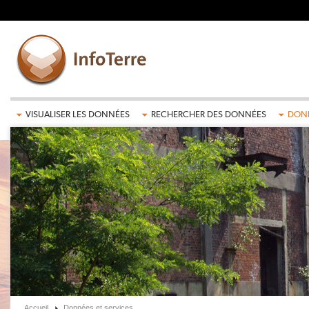
Aller au contenu principal
VISUALISER LES DONNÉES
RECHERCHER DES DONNÉES
DONN
Accueil
Données et services