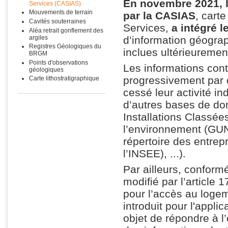
En novembre 2021, l
Services (CASIAS)
Mouvements de terrain
par la CASIAS
, carte
Cavités souterraines
Services,
a intégré 
Aléa retrait gonflement des
argiles
d’information géograp
Registres Géologiques du
inclues ultérieuremen
BRGM
Points d'observations
Les informations con
géologiques
progressivement par 
Carte lithostratigraphique
cessé leur activité in
d’autres bases de do
Installations Classé
l’environnement (GUNe
répertoire des entre
l’INSEE), ...).
Par ailleurs, conform
modifié par l’article
pour l’accès au logem
introduit pour l'appli
objet de répondre à l’o