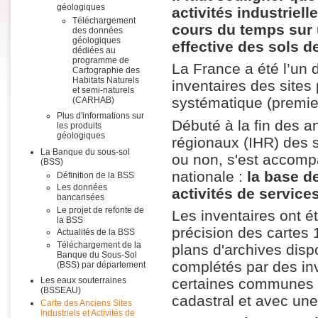
géologiques
activités industriel
Téléchargement
cours du temps sur u
des données
géologiques
effective des sols 
dédiées au
programme de
La France a été l’un
Cartographie des
Habitats Naturels
inventaires des sites
et semi-naturels
systématique (premier
(CARHAB)
Plus d'informations sur
Débuté à la fin des an
les produits
géologiques
régionaux (IHR) des si
La Banque du sous-sol
ou non, s'est accomp
(BSS)
nationale :
la base d
Définition de la BSS
Les données
activités de service
bancarisées
Le projet de refonte de
Les inventaires ont ét
la BSS
précision des cartes 
Actualités de la BSS
Téléchargement de la
plans d'archives dispo
Banque du Sous-Sol
complétés par des inv
(BSS) par département
certaines communes et
Les eaux souterraines
(BSSEAU)
cadastral et avec une
Carte des Anciens Sites
Industriels et Activités de