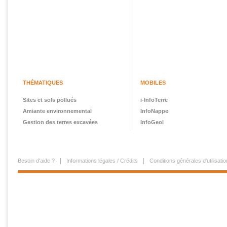
THÉMATIQUES
MOBILES
Sites et sols pollués
i-InfoTerre
Amiante environnemental
InfoNappe
Gestion des terres excavées
InfoGeol
Besoin d'aide ?
Informations légales / Crédits
Conditions générales d'utilisatio