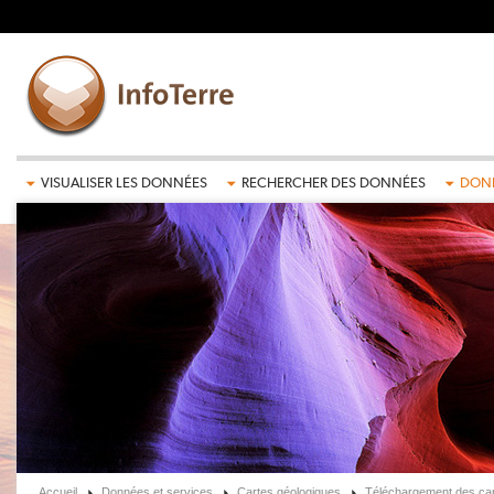
Aller au contenu principal
VISUALISER LES DONNÉES
RECHERCHER DES DONNÉES
DONN
Accueil
Données et services
Cartes géologiques
Téléchargement des car