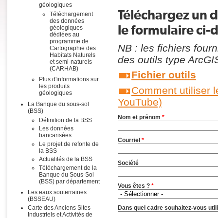
géologiques
Téléchargez un 
Téléchargement
des données
le formulaire ci-
géologiques
dédiées au
programme de
NB : les fichiers four
Cartographie des
Habitats Naturels
des outils type ArcGI
et semi-naturels
(CARHAB)
Fichier outils
Plus d'informations sur
les produits
Comment utiliser l
géologiques
YouTube)
La Banque du sous-sol
(BSS)
Nom et prénom
*
Définition de la BSS
Les données
bancarisées
Courriel
*
Le projet de refonte de
la BSS
Actualités de la BSS
Société
Téléchargement de la
Banque du Sous-Sol
(BSS) par département
Vous êtes ?
*
Les eaux souterraines
(BSSEAU)
Dans quel cadre souhaitez-vous util
Carte des Anciens Sites
Industriels et Activités de