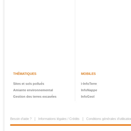
THÉMATIQUES
MOBILES
Sites et sols pollués
i-InfoTerre
Amiante environnemental
InfoNappe
Gestion des terres excavées
InfoGeol
Besoin d'aide ?
Informations légales / Crédits
Conditions générales d'utilisatio