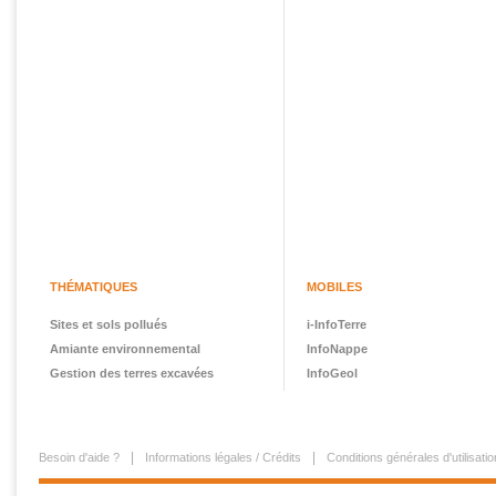
THÉMATIQUES
MOBILES
Sites et sols pollués
i-InfoTerre
Amiante environnemental
InfoNappe
Gestion des terres excavées
InfoGeol
Besoin d'aide ?
Informations légales / Crédits
Conditions générales d'utilisatio