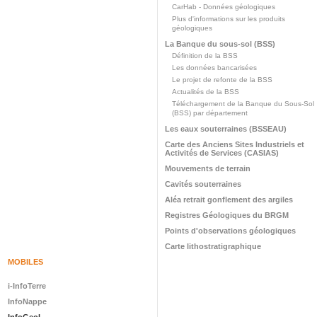
CarHab - Données géologiques
Plus d'informations sur les produits
géologiques
La Banque du sous-sol (BSS)
Définition de la BSS
Les données bancarisées
Le projet de refonte de la BSS
Actualités de la BSS
Téléchargement de la Banque du Sous-Sol
(BSS) par département
Les eaux souterraines (BSSEAU)
Carte des Anciens Sites Industriels et
Activités de Services (CASIAS)
Mouvements de terrain
Cavités souterraines
Aléa retrait gonflement des argiles
Registres Géologiques du BRGM
Points d'observations géologiques
Carte lithostratigraphique
MOBILES
i-InfoTerre
InfoNappe