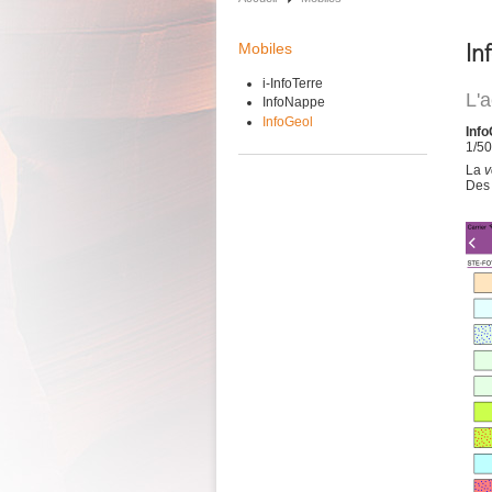
In
Mobiles
i-InfoTerre
L'
InfoNappe
InfoGeol
Inf
1/50
La
v
Des 