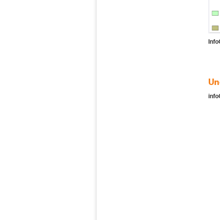
Info
Un
inf