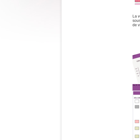
La
v
sous
de v