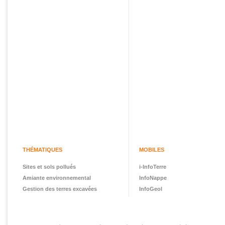
THÉMATIQUES
MOBILES
Sites et sols pollués
i-InfoTerre
Amiante environnemental
InfoNappe
Gestion des terres excavées
InfoGeol