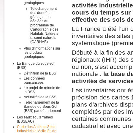
géologiques
activités industriel
Téléchargement
cours du temps sur u
des données
géologiques
effective des sols 
dédiées au
programme de
La France a été l’un
Cartographie des
Habitats Naturels
inventaires des sites
et semi-naturels
systématique (premier
(CARHAB)
Plus d'informations sur
Débuté à la fin des an
les produits
géologiques
régionaux (IHR) des si
La Banque du sous-sol
ou non, s'est accomp
(BSS)
nationale :
la base d
Définition de la BSS
Les données
activités de service
bancarisées
Le projet de refonte de
Les inventaires ont ét
la BSS
précision des cartes 
Actualités de la BSS
Téléchargement de la
plans d'archives dispo
Banque du Sous-Sol
complétés par des inv
(BSS) par département
certaines communes et
Les eaux souterraines
(BSSEAU)
cadastral et avec une
Carte des Anciens Sites
Industriels et Activités de