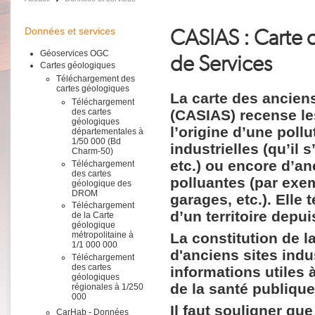
CASIAS : Carte d
Données et services
Géoservices OGC
de Services
Cartes géologiques
Téléchargement des
cartes géologiques
La carte des anciens
Téléchargement
(CASIAS) recense les
des cartes
géologiques
l’origine d’une pollu
départementales à
1/50 000 (Bd
industrielles (qu’il
Charm-50)
etc.) ou encore d’an
Téléchargement
des cartes
polluantes (par exem
géologique des
DROM
garages, etc.). Elle
Téléchargement
d’un territoire depui
de la Carte
géologique
La constitution de l
métropolitaine à
1/1 000 000
d'anciens sites indus
Téléchargement
des cartes
informations utiles à
géologiques
de la santé publique
régionales à 1/250
000
Il faut souligner qu
CarHab - Données