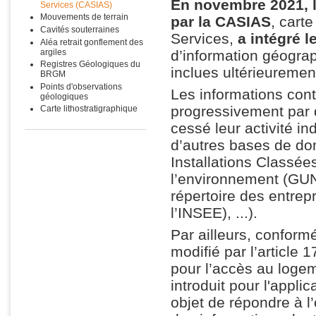
En novembre 2021, l
Services (CASIAS)
Mouvements de terrain
par la CASIAS
, carte
Cavités souterraines
Services,
a intégré 
Aléa retrait gonflement des
argiles
d’information géograp
Registres Géologiques du
inclues ultérieuremen
BRGM
Points d'observations
Les informations con
géologiques
progressivement par 
Carte lithostratigraphique
cessé leur activité in
d’autres bases de do
Installations Classé
l’environnement (GUNe
répertoire des entre
l’INSEE), ...).
Par ailleurs, conform
modifié par l’article
pour l’accès au logem
introduit pour l'appli
objet de répondre à l’o