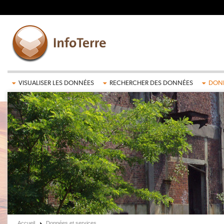
Aller au contenu principal
VISUALISER LES DONNÉES
RECHERCHER DES DONNÉES
DONN
Accueil
Données et services