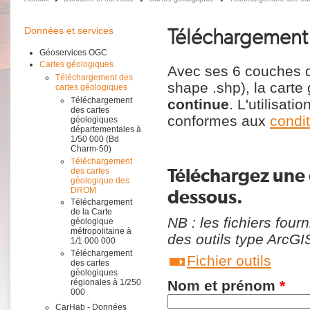
Téléchargement
Données et services
Géoservices OGC
Cartes géologiques
Avec ses 6 couches d'
Téléchargement des
shape .shp), la cart
cartes géologiques
Téléchargement
continue
. L'utilisati
des cartes
conformes aux
condi
géologiques
départementales à
1/50 000 (Bd
Charm-50)
Téléchargement
Téléchargez une c
des cartes
géologique des
DROM
dessous.
Téléchargement
de la Carte
NB : les fichiers four
géologique
métropolitaine à
des outils type ArcGI
1/1 000 000
Téléchargement
Fichier outils
des cartes
géologiques
régionales à 1/250
Nom et prénom
*
000
CarHab - Données