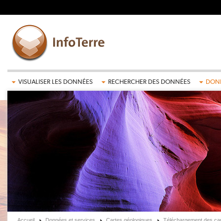
Aller au contenu principal
VISUALISER LES DONNÉES
RECHERCHER DES DONNÉES
DONN
Accueil
Données et services
Cartes géologiques
Téléchargement des car