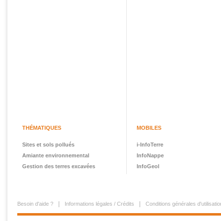
THÉMATIQUES
MOBILES
Sites et sols pollués
i-InfoTerre
Amiante environnemental
InfoNappe
Gestion des terres excavées
InfoGeol
Besoin d'aide ?
Informations légales / Crédits
Conditions générales d'utilisatio