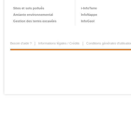
Sites et sols pollués
i-InfoTerre
Amiante environnemental
InfoNappe
Gestion des terres excavées
InfoGeol
Besoin d'aide ?
Informations légales / Crédits
Conditions générales d'utilisatio