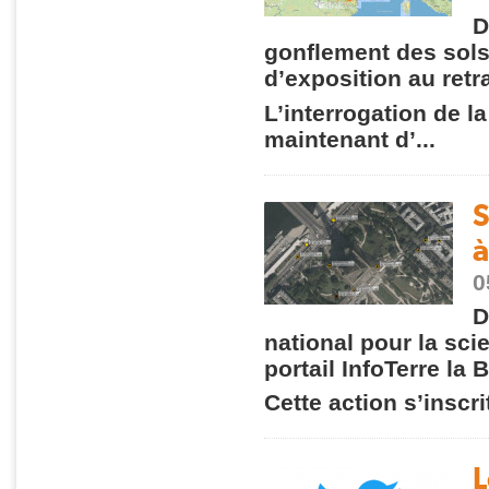
D
gonflement des sols 
d’exposition au retr
L’interrogation de 
maintenant d’...
S
à
0
D
national pour la sc
portail InfoTerre la
Cette action s’inscri
L