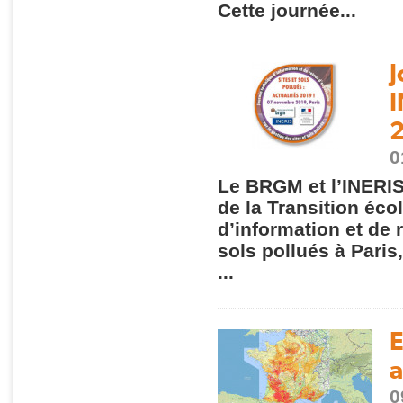
Cette journée...
J
I
2
0
Le BRGM et l’INERIS
de la Transition éco
d’information et de 
sols pollués à Paris
...
E
a
0