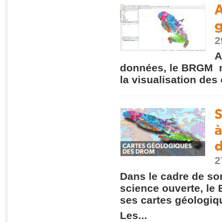
A
g
2
A
données, le BRGM m
la visualisation des 
S
à
2
Dans le cadre de so
science ouverte, le 
ses cartes géologiq
Les...