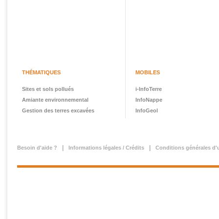
THÉMATIQUES
MOBILES
Sites et sols pollués
i-InfoTerre
Amiante environnemental
InfoNappe
Gestion des terres excavées
InfoGeol
Besoin d'aide ?
Informations légales / Crédits
Conditions générales d'u