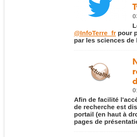
T
0
L
@InfoTerre_fr
pour p
par les sciences de l
N
r
d
0
Afin de facilité l'a
de recherche est di
portail (en haut à dr
pages de présentati