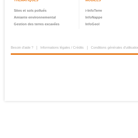
THÉMATIQUES
MOBILES
Sites et sols pollués
i-InfoTerre
Amiante environnemental
InfoNappe
Gestion des terres excavées
InfoGeol
Besoin d'aide ?
Informations légales / Crédits
Conditions générales d'utilisatio