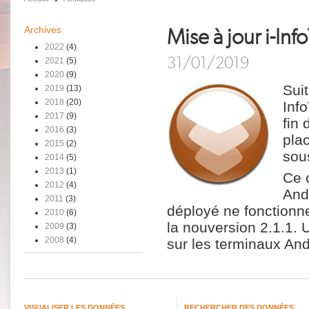
Archives
Mise à jour i-Inf
2022
(4)
31/01/2019
2021
(5)
2020
(9)
Suit
2019
(13)
2018
(20)
Info
2017
(9)
fin 
2016
(3)
plac
2015
(2)
sou
2014
(5)
2013
(1)
Ce 
2012
(4)
And
2011
(3)
déployé ne fonctionne
2010
(6)
la nouversion 2.1.1. U
2009
(3)
2008
(4)
sur les terminaux And
VISUALISER LES DONNÉES
RECHERCHER DES DONNÉES