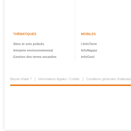
THÉMATIQUES
MOBILES
Sites et sols pollués
i-InfoTerre
Amiante environnemental
InfoNappe
Gestion des terres excavées
InfoGeol
Besoin d'aide ?
Informations légales / Crédits
Conditions générales d'utilisatio