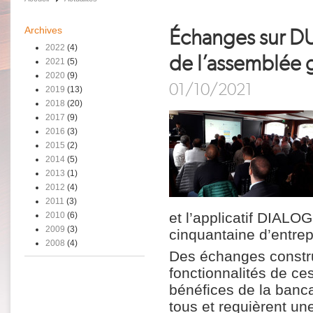
Archives
Échanges sur DU
2022
(4)
de l’assemblée 
2021
(5)
2020
(9)
01/10/2021
2019
(13)
2018
(20)
2017
(9)
2016
(3)
2015
(2)
2014
(5)
2013
(1)
2012
(4)
2011
(3)
et l’applicatif DIALO
2010
(6)
2009
(3)
cinquantaine d’entrep
2008
(4)
Des échanges construc
fonctionnalités de ces
bénéfices de la banc
tous et requièrent une