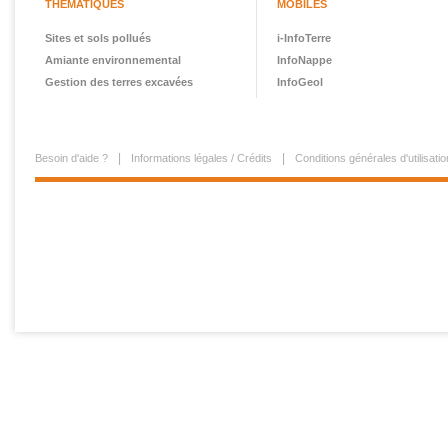
THÉMATIQUES
MOBILES
Sites et sols pollués
i-InfoTerre
Amiante environnemental
InfoNappe
Gestion des terres excavées
InfoGeol
Besoin d'aide ?
Informations légales / Crédits
Conditions générales d'utilisatio