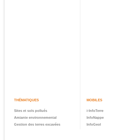
THÉMATIQUES
MOBILES
Sites et sols pollués
i-InfoTerre
Amiante environnemental
InfoNappe
Gestion des terres excavées
InfoGeol