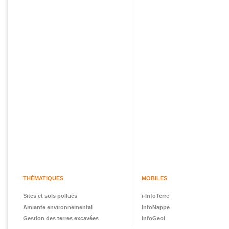
THÉMATIQUES
MOBILES
Sites et sols pollués
i-InfoTerre
Amiante environnemental
InfoNappe
Gestion des terres excavées
InfoGeol